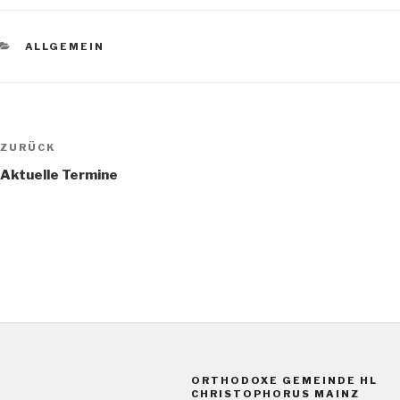
KATEGORIEN
ALLGEMEIN
Beitragsnavigation
Vorheriger
ZURÜCK
Beitrag
Aktuelle Termine
ORTHODOXE GEMEINDE HL
CHRISTOPHORUS MAINZ