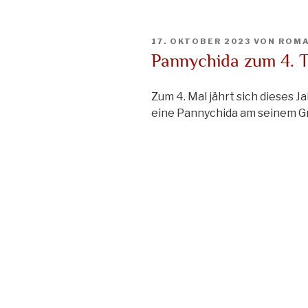
VERÖFFENTLICHT
17. OKTOBER 2023
VON
ROMA
AM
Pannychida zum 4. 
Zum 4. Mal jährt sich dieses 
eine Pannychida am seinem G