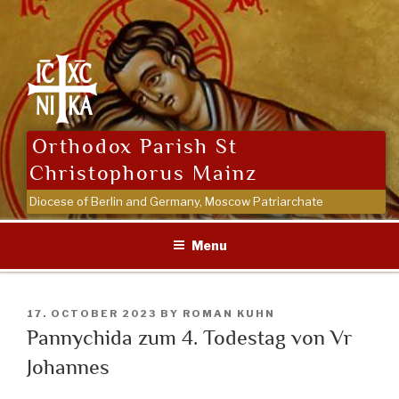
Skip
to
content
Orthodox Parish St
Christophorus Mainz
Diocese of Berlin and Germany, Moscow Patriarchate
Menu
POSTED
17. OCTOBER 2023
BY
ROMAN KUHN
ON
Pannychida zum 4. Todestag von Vr
Johannes