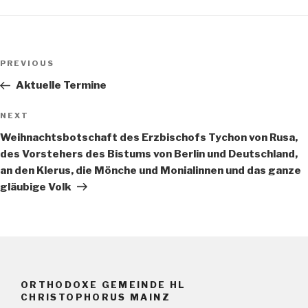
Post
Previous
PREVIOUS
navigation
Post
Aktuelle Termine
Next
NEXT
Post
Weihnachtsbotschaft des Erzbischofs Tychon von Rusa,
des Vorstehers des Bistums von Berlin und Deutschland,
an den Klerus, die Mönche und Monialinnen und das ganze
gläubige Volk
ORTHODOXE GEMEINDE HL
CHRISTOPHORUS MAINZ