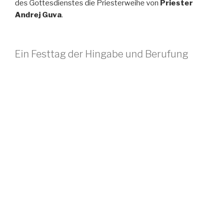
des Gottesdienstes die Priesterweihe von
Priester
Andrej Guva
.
Ein Festtag der Hingabe und Berufung
Das Fest des Einzugs der Allheiligen Gottesgebärerin in
den Tempel erinnert an die Darbringung der dreijährigen
Jungfrau Maria durch ihre frommen Eltern Joachim und
Anna im Tempel von Jerusalem. Von früher Kindheit an
wird sie ganz dem Herrn geweiht und tritt – vom
Hohepriester empfangen – sogar in das Allerheiligste
ein.
Dieses Ereignis ist ein lebendiges Bild vollkommener
Hingabe, reiner Gebetsgemeinschaft und
vertrauensvollen Dienstes vor Gott.
Gerade an diesem Festtag durfte auch
Priester Andrej