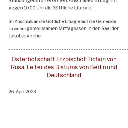
Stundengebeten eröffnen. Anschließend beginnt
gegen 10.00
Uhr die Göttliche Liturgie.
Im Anschluß an die Göttliche Liturgie lädt die Gemeinde
gemeinsamen Mittagessen in den Saal der
zu einem
Jakobuskirche.
Osterbotschaft Erzbischof Tichon von
Rusa, Leiter des Bistums von Berlin und
Deutschland
26. April 2023
An den Klerus, die Mönche und Nonnen und die Laien der
Diözese von Berlin und Deutschland der Russischen
Orthodoxen Kirche