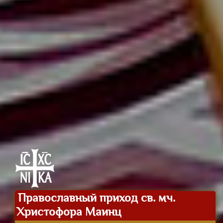
Православный приход св. мч.
Христофора Маинц