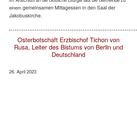
gemeinsamen Mittagessen in den Saal der
einem
Jakobuskirche.
Osterbotschaft Erzbischof Tichon von
Rusa, Leiter des Bistums von Berlin und
Deutschland
26. April 2023
An den Klerus, die Mönche und Nonnen und die Laien der
Diözese von Berlin und Deutschland der Russischen
Orthodoxen Kirche
Geliebte Väter, ehrwürdige Mönche und Nonnen, liebe
Brüder und Schwestern!