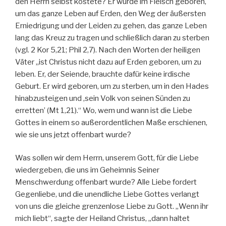
den Herrn selbst kostete? Er wurde im Fleisch geboren,
um das ganze Leben auf Erden, den Weg der äußersten
Erniedrigung und der Leiden zu gehen, das ganze Leben
lang das Kreuz zu tragen und schließlich daran zu sterben
(vgl. 2 Kor 5,21; Phil 2,7). Nach den Worten der heiligen
Väter „ist Christus nicht dazu auf Erden geboren, um zu
leben. Er, der Seiende, brauchte dafür keine irdische
Geburt. Er wird geboren, um zu sterben, um in den Hades
hinabzusteigen und ‚sein Volk von seinen Sünden zu
erretten’ (Mt 1,21).“ Wo, wem und wann ist die Liebe
Gottes in einem so außerordentlichen Maße erschienen,
wie sie uns jetzt offenbart wurde?
Was sollen wir dem Herrn, unserem Gott, für die Liebe
wiedergeben, die uns im Geheimnis Seiner
Menschwerdung offenbart wurde? Alle Liebe fordert
Gegenliebe, und die unendliche Liebe Gottes verlangt
von uns die gleiche grenzenlose Liebe zu Gott. „Wenn ihr
mich liebt“, sagte der Heiland Christus, „dann haltet