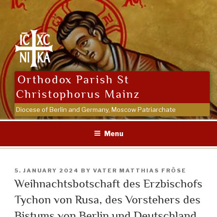
Skip
to
content
Orthodox Parish St
Christophorus Mainz
Diocese of Berlin and Germany, Moscow Patriarchate
Menu
POSTED
5. JANUARY 2024
BY
VATER MATTHIAS FRÖSE
ON
Weihnachtsbotschaft des Erzbischofs
Tychon von Rusa, des Vorstehers des
Bistums von Berlin und Deutschland,