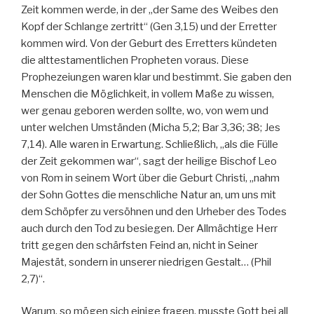
Zeit kommen werde, in der „der Same des Weibes den
Kopf der Schlange zertritt“ (Gen 3,15) und der Erretter
kommen wird. Von der Geburt des Erretters kündeten
die alttestamentlichen Propheten voraus. Diese
Prophezeiungen waren klar und bestimmt. Sie gaben den
Menschen die Möglichkeit, in vollem Maße zu wissen,
wer genau geboren werden sollte, wo, von wem und
unter welchen Umständen (Micha 5,2; Bar 3,36; 38; Jes
7,14). Alle waren in Erwartung. Schließlich, „als die Fülle
der Zeit gekommen war“, sagt der heilige Bischof Leo
von Rom in seinem Wort über die Geburt Christi, „nahm
der Sohn Gottes die menschliche Natur an, um uns mit
dem Schöpfer zu versöhnen und den Urheber des Todes
auch durch den Tod zu besiegen. Der Allmächtige Herr
tritt gegen den schärfsten Feind an, nicht in Seiner
Majestät, sondern in unserer niedrigen Gestalt… (Phil
2,7)“.
Warum, so mögen sich einige fragen, musste Gott bei all