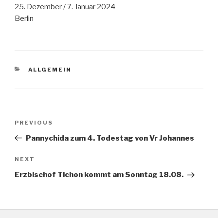
25. Dezember / 7. Januar 2024
Berlin
CATEGORIES
ALLGEMEIN
Post
Previous
PREVIOUS
navigation
Post
Pannychida zum 4. Todestag von Vr Johannes
Next
NEXT
Post
Erzbischof Tichon kommt am Sonntag 18.08.