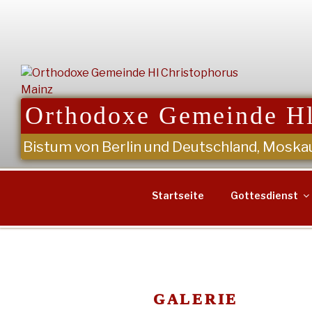
Zum
Inhalt
springen
Orthodoxe Gemeinde Hl
Bistum von Berlin und Deutschland, Moska
Startseite
Gottesdienst
GALERIE