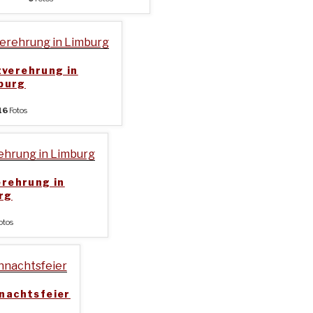
zverehrung in
burg
16
Fotos
erehrung in
rg
otos
nachtsfeier