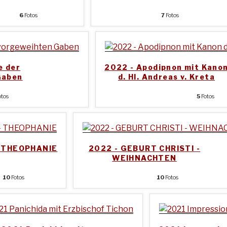
6
Fotos
7
Fotos
e der
2022 - Apodipnon mit Kano
Gaben
d. Hl. Andreas v. Kreta
tos
5
Fotos
- THEOPHANIE
2022 - GEBURT CHRISTI -
WEIHNACHTEN
10
Fotos
10
Fotos