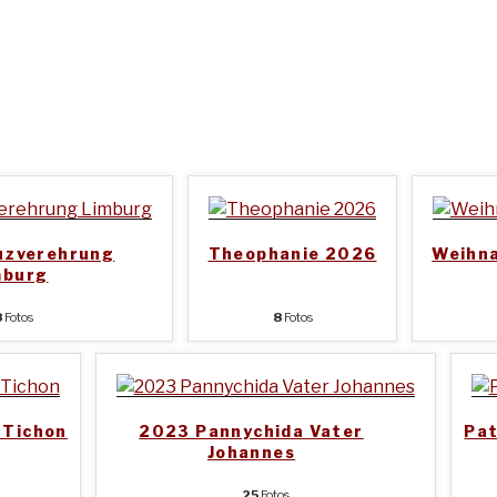
uzverehrung
Theophanie 2026
Weihn
mburg
8
Fotos
8
Fotos
 Tichon
2023 Pannychida Vater
Pa
Johannes
25
Fotos