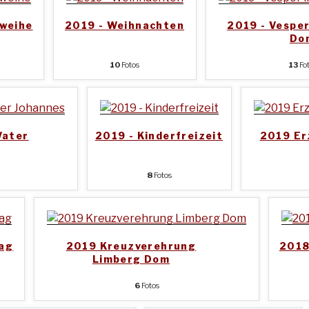
weihe
2019 - Weihnachten
2019 - Vesper
Do
10
Fotos
13
Fo
Vater
2019 - Kinderfreizeit
2019 Er
8
Fotos
ag
2019 Kreuzverehrung
2018
Limberg Dom
6
Fotos