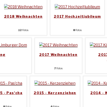
2018 Weihnachten
2017 Hochzeitjubileum
12
Fotos
8
Fotos
ung
2017 Weihnachten
2017
7
Fotos
5 - Pas'cha
2015 - Kerzenziehen
2014 - 
8
Fotos
6
Fotos