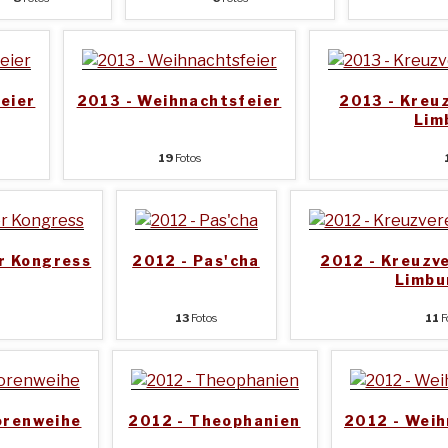
eier
2013 - Weihnachtsfeier
2013 - Kreu
Lim
19
Fotos
r Kongress
2012 - Pas'cha
2012 - Kreuzv
Limbu
13
Fotos
11
F
orenweihe
2012 - Theophanien
2012 - Weih