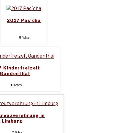
2017 Pas´cha
6
Fotos
 Kinderfreizeit
Gandenthal
8
Fotos
Kreuzverehrung in
Limburg
9
Fotos