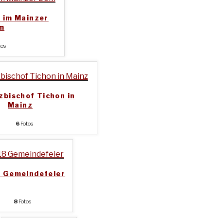
 im Mainzer
m
tos
zbischof Tichon in
Mainz
6
Fotos
 Gemeindefeier
8
Fotos