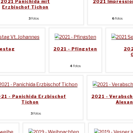
2021 Panichida mit
2021 Impressio
Erzbischof Tichon
3
Fotos
6
Fotos
destag
2021 - Pfingsten
202
4
Fotos
21 - Panichida Erzbischof
2021 - Verabsch
Tichon
Alexa
3
Fotos