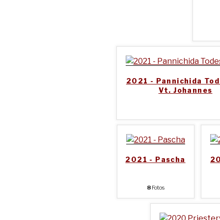
2021 - Pannichida To
Vt. Johannes
2021 - Pascha
20
8
Fotos