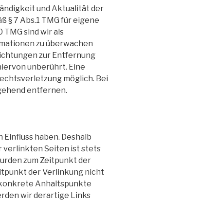
tändigkeit und Aktualität der
ß § 7 Abs.1 TMG für eigene
0 TMG sind wir als
ormationen zu überwachen
lichtungen zur Entfernung
iervon unberührt. Eine
Rechtsverletzung möglich. Bei
gehend entfernen.
n Einfluss haben. Deshalb
verlinkten Seiten ist stets
 wurden zum Zeitpunkt der
tpunkt der Verlinkung nicht
e konkrete Anhaltspunkte
den wir derartige Links