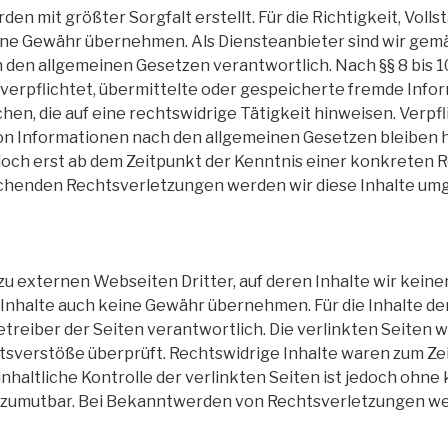
den mit größter Sorgfalt erstellt. Für die Richtigkeit, Volls
ine Gewähr übernehmen. Als Diensteanbieter sind wir gemä
h den allgemeinen Gesetzen verantwortlich. Nach §§ 8 bis 1
 verpflichtet, übermittelte oder gespeicherte fremde Inf
en, die auf eine rechtswidrige Tätigkeit hinweisen. Verpf
n Informationen nach den allgemeinen Gesetzen bleiben h
edoch erst ab dem Zeitpunkt der Kenntnis einer konkreten 
henden Rechtsverletzungen werden wir diese Inhalte um
u externen Webseiten Dritter, auf deren Inhalte wir keine
Inhalte auch keine Gewähr übernehmen. Für die Inhalte der 
etreiber der Seiten verantwortlich. Die verlinkten Seiten
tsverstöße überprüft. Rechtswidrige Inhalte waren zum Zei
nhaltliche Kontrolle der verlinkten Seiten ist jedoch ohn
 zumutbar. Bei Bekanntwerden von Rechtsverletzungen wer