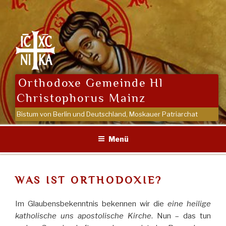
Zum
Inhalt
springen
Orthodoxe Gemeinde Hl
Christophorus Mainz
Bistum von Berlin und Deutschland, Moskauer Patriarchat
Menü
WAS IST ORTHODOXIE?
Im Glaubensbekenntnis bekennen wir die
eine heilige
katholische uns apostolische Kirche
. Nun – das tun