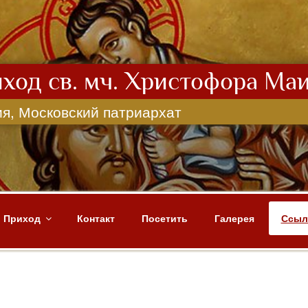
ход св. мч. Христофора Ма
я, Московский патриархат
Приход
Контакт
Посетить
Галерея
Ссыл