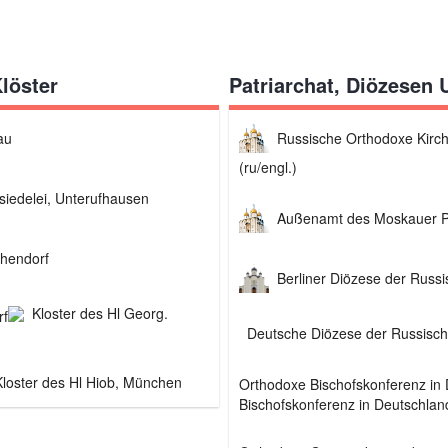
löster
Patriarchat, Diözesen
au
Russische Orthodoxe Kirch
(ru/engl.)
siedelei, Unterufhausen
Außenamt des Moskauer Pat
chendorf
Berliner Diözese der Russ
Kloster des Hl Georg.
Deutsche Diözese der Russisch
Kloster des Hl Hiob, München
Bischofskonferenz in Deutschlan