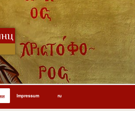
инц
ки
Impressum
ru