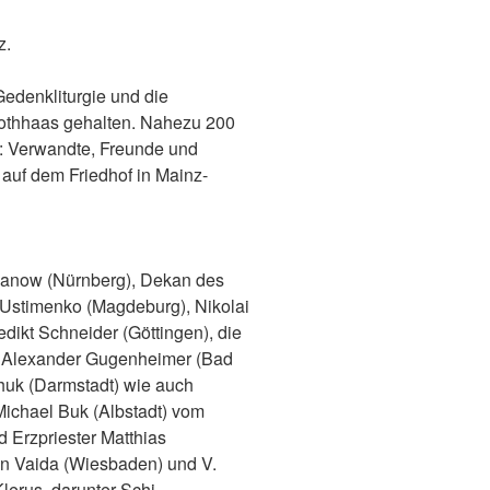
z.
 Gedenkliturgie
und die
oth
ha
as
gehalten
.
Nahezu
200
:
Verwandte, Freunde und
 auf dem
Friedhof in
Mainz-
pano
w
(Nürnberg)
, Dekan des
Ustimenko (Magdeburg), Nikolai
edikt Schneider (Göttingen),
die
d
Alexander Gugenheimer (Bad
huk (Darmstadt)
wie auch
Michael Buk (Albstadt)
vom
d
Erzpriester Matthias
an Vaida (Wiesbaden)
und V.
lerus, darunter
Schi-