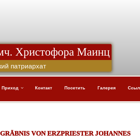
 мч. Христофора Маинц
кий патриархат
Приход
Контакт
Посетить
Галерея
Ссыл
GRÄBNIS VON ERZPRIESTER JOHANNES