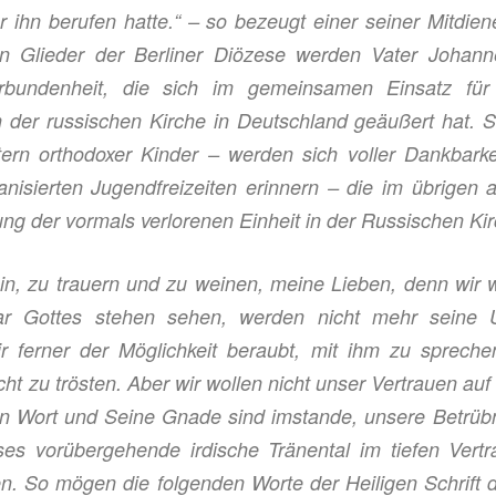
er ihn berufen hatte.“ –
so
bezeugt einer seiner Mitdie
gen
G
lieder der Berliner Diözese werden Vater Johann
rbundenheit, die sich im gemeinsamen Einsatz fü
h der
r
ussischen Kirche in Deutschland geäußert hat. 
tern orthodoxe
r
Kinder – werden sich voller Dankbarke
anisierten Jugendfreizeiten erinnern – die im übrigen 
ung der vormals verlorenen Einheit in der Russischen Kir
in, zu trauern und zu weinen, meine Lieben, denn wir 
ar Gottes stehen sehen, werden nicht mehr seine
r ferner der Möglichkeit beraubt, mit ihm zu
spreche
cht
zu
trösten
. Aber wir wollen nicht unser Vertrauen auf 
ein Wort und Seine Gnade sind imstande, unsere Betrübn
ses vorübergehende irdische Tränental im tiefen
Vert
n. So mögen die folgenden Worte der Heiligen Schrift 