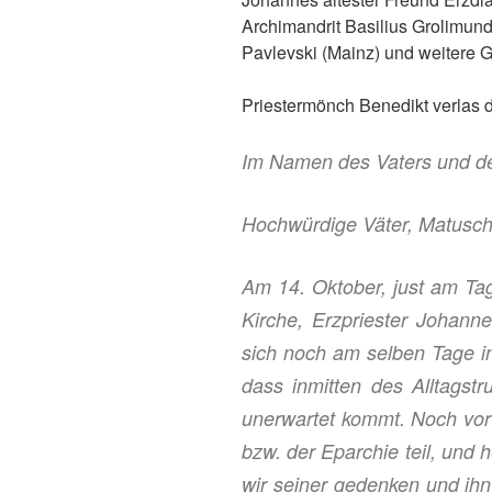
Archimandrit
Basilius Grolimun
Pavlevski
(Mainz)
und weitere 
Priestermönch Benedikt verlas
Im Namen des Vaters und de
Hochwürdige Väter, Matuschk
Am 14. Oktober, just am Tag
Kirche, Erzpriester Johan
sich noch am selben Tage in
dass inmitten des Alltagstr
unerwartet kommt. Noch vor
bzw. der
Eparchie
teil, und 
wir seiner gedenken und ih