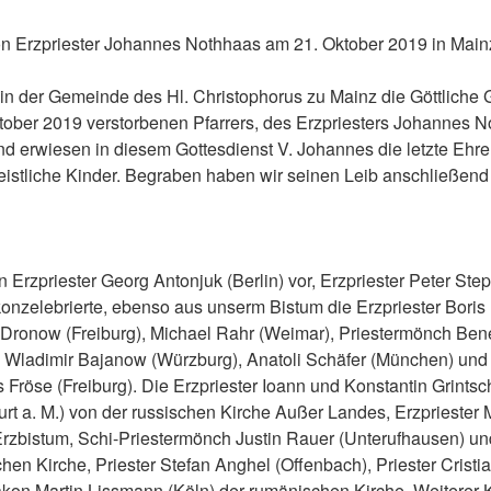
n Erzpriester Johannes Nothhaas am
21. Oktober 2019
in
Main
in der Gemeinde
des Hl.
Christoph
orus
zu
Mainz
die
G
öttliche
tober 2019 verstorbenen
Pfarrers, des
Erzpriesters
Johannes N
and erwiesen
in diesem
Gottesdienst V. Johannes die letzte Ehre
istliche Kinder.
Begraben haben wir seine
n
Leib
anschließend
n
Erzpriester
Georg Anton
j
uk
(Berlin)
vor,
Erzpriester Peter Ste
konzelebrierte
,
ebenso
aus unserm Bistum die
Erzpriester
Boris 
 Drono
w
(Freiburg),
Michael
Rahr (Weimar),
Priestermönch
B
en
,
W
ladimir Ba
j
ano
w
(Würzburg), Anatol
i
Schäfer (München
)
un
s Frö
s
e (Freiburg)
.
Die
Erzpriester
I
o
an
n
und
Konstantin Grin
ts
c
urt a. M.) von der russischen Kirche Außer Landes,
Erzpriester 
rzbistum,
Schi-
Priestermönch Justin Rauer
(Unterufhausen)
un
chen Kirche
,
Priester Stefan Anghel
(Offenbach),
Priester
Cristi
akon Martin Lissmann
(Köln)
der rumänischen Kirche.
Weitere
r
K