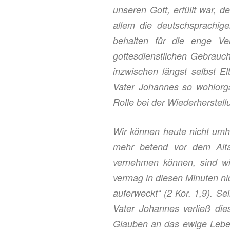
unseren Gott, erfüllt war, d
allem die deutschsprachi
behalten für die enge Ve
gottesdienstlichen Gebrauc
inzwischen längst selbst El
Vater Johannes
so wohl
org
Rolle bei der Wiederherstell
Wir können heute nicht umh
mehr betend vor dem Alt
vernehmen können, sind wi
vermag
in diesen Minuten
ni
auferweckt“
(2 Kor. 1,9). S
Vater Johannes verließ die
Glauben
an das ewige Lebe