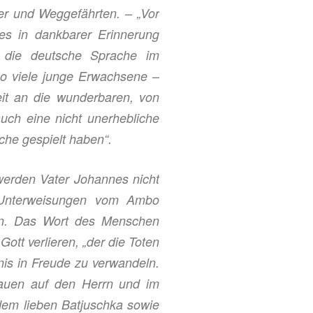
ner und Weggefährten. –
„Vor
es in dankbarer Erinnerung
r die deutsche Sprache im
So viele junge Erwachsene –
it an die wunderbaren, von
auch eine nicht unerhebliche
che gespielt ha
b
en“.
werden Vater Johannes nicht
 Unterweisungen vom Ambo
n
. Das Wort des Menschen
Gott verlieren,
„der die Toten
is in Freude zu verwandeln.
rauen
a
uf
den Herrn und
im
dem lieben Batjuschka sowie