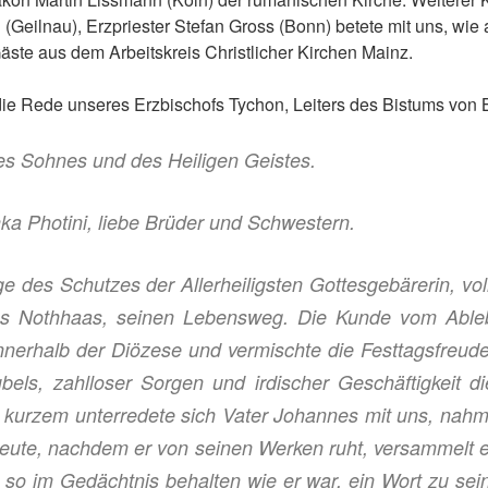
d
(Geilnau),
Erzpriester Stefan Gro
ss
(
Bonn)
betete mit uns,
wie
Gäste aus
dem Arbeitskreis Christlicher Kirchen Mainz.
 die Rede
unseres
Erzbischofs T
y
chon, Leiters de
s Bistums
von B
s Sohnes und des Heiligen Geistes.
a Photini, liebe Brüder und Schwestern.
e des Schutzes der Allerheiligsten Gottesgebärerin, vol
nes Nothhaas, seinen Lebensweg. Die Kunde vom Ablebe
nerhalb der Diözese und vermischte die Festtagsfreude
ubels, zahlloser Sorgen und irdischer Geschäftigkeit 
 kurzem unter
redete
sich Vater Johannes mit uns, nah
heute, nachdem er von seinen Werken ruht, versammelt 
n so im Gedächtnis behalten wie er war, ein Wort zu se