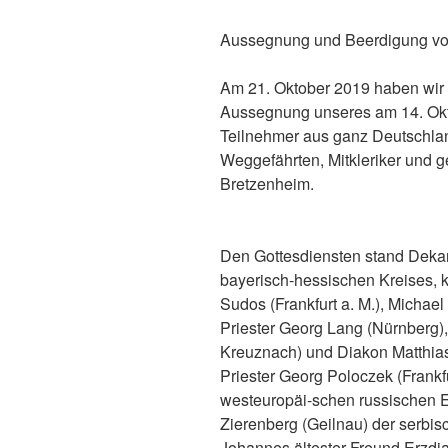
Aussegnung und Beerdigung vo
Am
21. Oktober 2019
haben wir
Aussegnung
unseres
am 14. Ok
Teilnehmer aus ganz Deutschl
Weggefährten, Mitkleriker und ge
Bretzenheim.
D
en
Gottesdienst
e
n
stand
Deka
bayerisch-hessischen Kreises,
Sudos (Frankfurt a. M.), Micha
e
l
Priester Georg Lang (Nürnberg)
Kreuznach)
und
Diakon Matthia
P
riester Georg Poloc
z
ek (Frankf
westeuropäi-schen russischen E
Zierenberg (Geilnau)
der serbis
Johannes ältester Freund
Erzdi