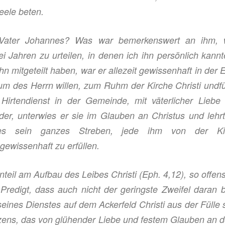
eele beten.
Vater Johannes? Was war bemerkenswert an ihm, wa
Jahren zu urteilen, in denen ich ihn persönlich kannt
n mitgeteilt ha
b
en, war er
allezeit
gewissenhaft in der E
um des Herrn willen, zum Ruhm der Kirche Christi und
f
n
Hirtend
ienst in der Gemeinde,
m
it väterlicher Lieb
nder, unterwies er sie im Glauben an Christus und leh
e
s sein ganzes Streben,
jede ihm
von
der Kir
ewissenhaft zu erfüllen.
Anteil am
Aufbau des Leibes Christi
(Eph. 4,12), so offen
 Predigt, dass auch nicht der geringste Zweifel daran
eines Dienstes auf dem Ackerfeld Christi aus der Fülle 
rzens, das von glühender Liebe und festem Glauben an de