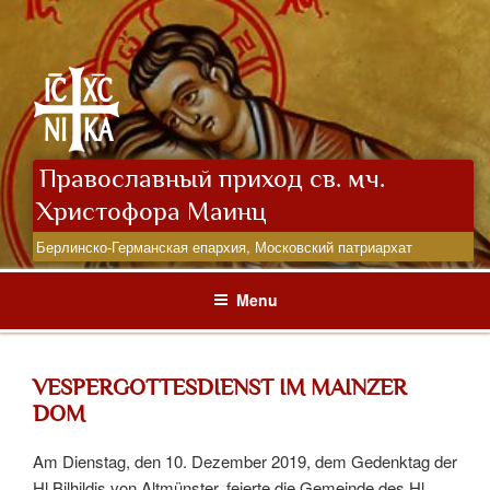
Skip
to
content
Православный приход св. мч.
Христофора Маинц
Берлинско-Германская епархия, Московский патриархат
Menu
VESPERGOTTESDIENST IM MAINZER
DOM
Am Dienstag, den 10. Dezember 2019, dem Gedenktag der
Hl Bilhildis von Altmünster, feierte die Gemeinde des Hl