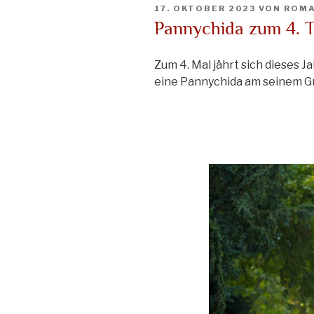
VERÖFFENTLICHT
17. OKTOBER 2023
VON
ROMA
AM
Pannychida zum 4. 
Zum 4. Mal jährt sich dieses 
eine Pannychida am seinem G