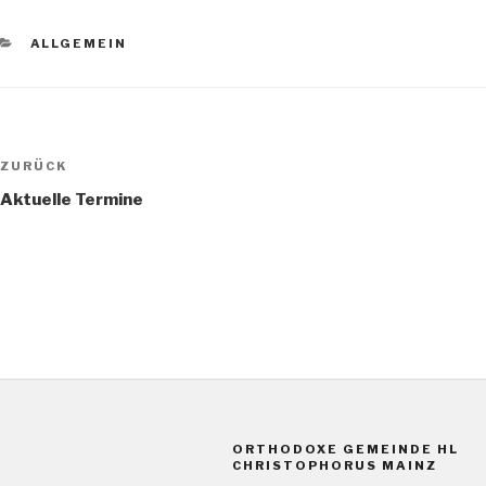
KATEGORIEN
ALLGEMEIN
Beitragsnavigation
Vorheriger
ZURÜCK
Beitrag
Aktuelle Termine
ORTHODOXE GEMEINDE HL
CHRISTOPHORUS MAINZ