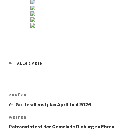
KATEGORIEN
ALLGEMEIN
Beitragsnavigation
Vorheriger
ZURÜCK
Beitrag
Gottesdienstplan April-Juni 2026
Nächster
WEITER
Beitrag
Patronatsfest der Gemeinde Dieburg zu Ehren