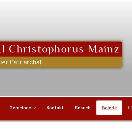
l Christophorus Mainz
uer Patriarchat
Gemeinde
Kontakt
Besuch
Galerie
L