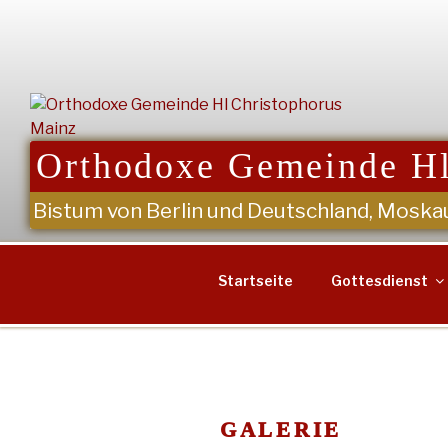
Zum
Inhalt
springen
Orthodoxe Gemeinde Hl
Bistum von Berlin und Deutschland, Moska
Startseite
Gottesdienst
GALERIE