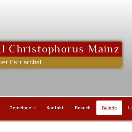
l Christophorus Mainz
uer Patriarchat
Gemeinde
Kontakt
Besuch
Galerie
L