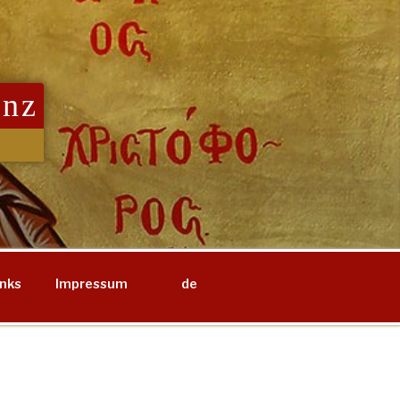
inz
inks
Impressum
de