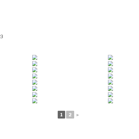
23
1
2
►