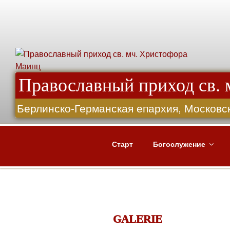
Skip
to
content
Православный приход св.
Берлинско-Германская епархия, Московс
Старт
Богослужение
GALERIE