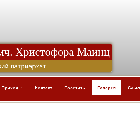
 мч. Христофора Маинц
кий патриархат
Приход
Контакт
Посетить
Галерея
Ссыл