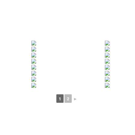
1
2
►