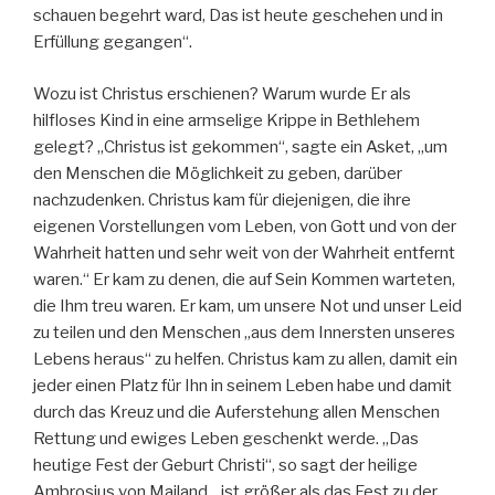
schauen begehrt ward, Das ist heute geschehen und in
Erfüllung gegangen“.
Wozu ist Christus erschienen? Warum wurde Er als
hilfloses Kind in eine armselige Krippe in Bethlehem
gelegt? „Christus ist gekommen“, sagte ein Asket, „um
den Menschen die Möglichkeit zu geben, darüber
nachzudenken. Christus kam für diejenigen, die ihre
eigenen Vorstellungen vom Leben, von Gott und von der
Wahrheit hatten und sehr weit von der Wahrheit entfernt
waren.“ Er kam zu denen, die auf Sein Kommen warteten,
die Ihm treu waren. Er kam, um unsere Not und unser Leid
zu teilen und den Menschen „aus dem Innersten unseres
Lebens heraus“ zu helfen. Christus kam zu allen, damit ein
jeder einen Platz für Ihn in seinem Leben habe und damit
durch das Kreuz und die Auferstehung allen Menschen
Rettung und ewiges Leben geschenkt werde. „Das
heutige Fest der Geburt Christi“, so sagt der heilige
Ambrosius von Mailand, „ist größer als das Fest zu der