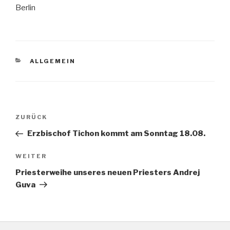
Berlin
KATEGORIEN
ALLGEMEIN
Beitragsnavigation
Vorheriger
ZURÜCK
Beitrag
Erzbischof Tichon kommt am Sonntag 18.08.
Nächster
WEITER
Beitrag
Priesterweihe unseres neuen Priesters Andrej
Guva