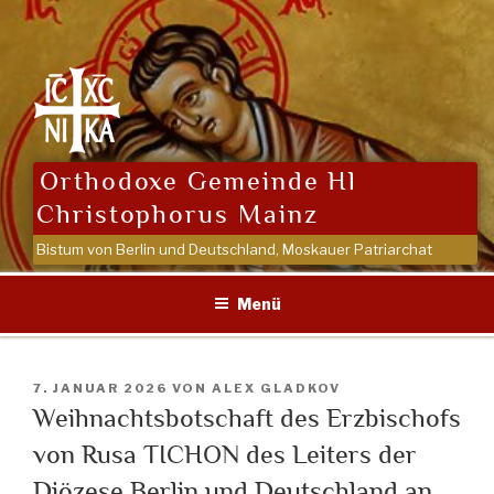
Zum
Inhalt
springen
Orthodoxe Gemeinde Hl
Christophorus Mainz
Bistum von Berlin und Deutschland, Moskauer Patriarchat
Menü
VERÖFFENTLICHT
7. JANUAR 2026
VON
ALEX GLADKOV
AM
Weihnachtsbotschaft des Erzbischofs
von Rusa TICHON des Leiters der
Diözese Berlin und Deutschland an