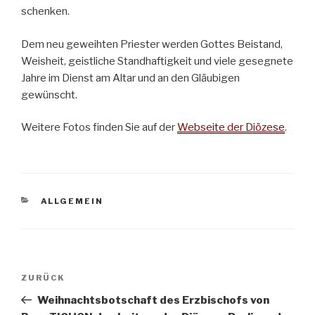
schenken.
Dem neu geweihten Priester werden Gottes Beistand,
Weisheit, geistliche Standhaftigkeit und viele gesegnete
Jahre im Dienst am Altar und an den Gläubigen
gewünscht.
Weitere Fotos finden Sie auf der
Webseite der Diözese
.
KATEGORIEN
ALLGEMEIN
Beitragsnavigation
Vorheriger
ZURÜCK
Beitrag
Weihnachtsbotschaft des Erzbischofs von