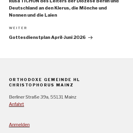
Rusa TICHON des Leiters der Diözese Berlin und
Deutschland an den Klerus, die Mönche und
Nonnen und die Laien
Nächster
WEITER
Beitrag
Gottesdienstplan April-Juni 2026
ORTHODOXE GEMEINDE HL
CHRISTOPHORUS MAINZ
Berliner Straße 39a, 55131 Mainz
Anfahrt
Anmelden