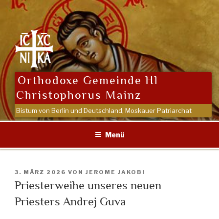
Zum
Inhalt
springen
Orthodoxe Gemeinde Hl
Christophorus Mainz
Bistum von Berlin und Deutschland, Moskauer Patriarchat
Menü
VERÖFFENTLICHT
3. MÄRZ 2026
VON
JEROME JAKOBI
AM
Priesterweihe unseres neuen
Priesters Andrej Guva