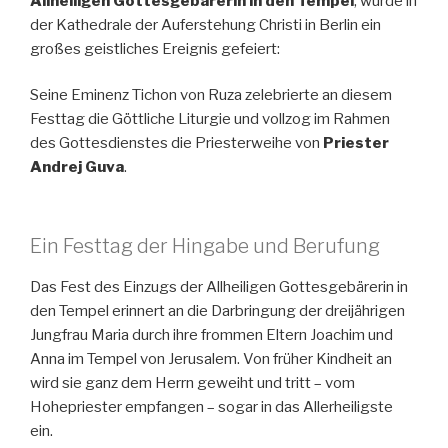
Allheiligen Gottesgebärerin in den Tempel
, wurde in
der
Kathedrale der Auferstehung Christi in Berlin
ein
großes geistliches Ereignis gefeiert:
Seine Eminenz
Tichon von Ruza
zelebrierte an diesem
Festtag die Göttliche Liturgie und vollzog im Rahmen
des Gottesdienstes die Priesterweihe von
Priester
Andrej Guva
.
Ein Festtag der Hingabe und Berufung
Das Fest des Einzugs der Allheiligen Gottesgebärerin in
den Tempel erinnert an die Darbringung der dreijährigen
Jungfrau Maria durch ihre frommen Eltern Joachim und
Anna im Tempel von Jerusalem. Von früher Kindheit an
wird sie ganz dem Herrn geweiht und tritt – vom
Hohepriester empfangen – sogar in das Allerheiligste
ein.