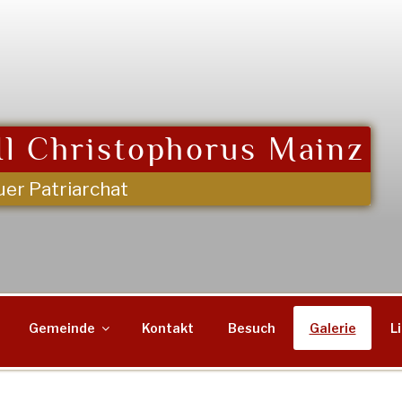
l Christophorus Mainz
uer Patriarchat
Gemeinde
Kontakt
Besuch
Galerie
L