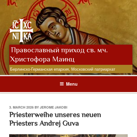
Skip
to
content
Православный приход св. мч.
Христофора Маинц
Берлинско-Германская епархия, Московский патриархат
Menu
POSTED
3. MARCH 2026
BY
JEROME JAKOBI
ON
Priesterweihe unseres neuen
Priesters Andrej Guva